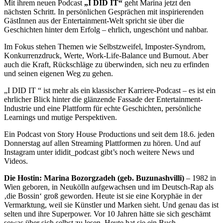
Mit ihrem neuen Podcast
„I DID IT“
geht Marina jetzt den
nächsten Schritt. In persönlichen Gesprächen mit inspirierenden
GästInnen aus der Entertainment-Welt spricht sie über die
Geschichten hinter dem Erfolg – ehrlich, ungeschönt und nahbar.
Im Fokus stehen Themen wie Selbstzweifel, Imposter-Syndrom,
Konkurrenzdruck, Werte, Work-Life-Balance und Burnout. Aber
auch die Kraft, Rückschläge zu überwinden, sich neu zu erfinden
und seinen eigenen Weg zu gehen.
„I DID IT “ ist mehr als ein klassischer Karriere-Podcast – es ist ein
ehrlicher Blick hinter die glänzende Fassade der Entertainment-
Industrie und eine Plattform für echte Geschichten, persönliche
Learnings und mutige Perspektiven.
Ein Podcast von Story House Productions und seit dem 18.6. jeden
Donnerstag auf allen Streaming Plattformen zu hören. Und auf
Instagram unter ididit_podcast gibt’s noch weitere News und
Videos.
Die Hostin: Marina Bozorgzadeh (geb. Buzunashvilli)
– 1982 in
Wien geboren, in Neukölln aufgewachsen und im Deutsch-Rap als
‚die Bossin‘ groß geworden. Heute ist sie eine Koryphäe in der
Vermarktung, weil sie Künstler und Marken sieht. Und genau das ist
selten und ihre Superpower. Vor 10 Jahren hätte sie sich geschämt
sowas über sich selbst zu lesen. Heute hat sie ein Buch