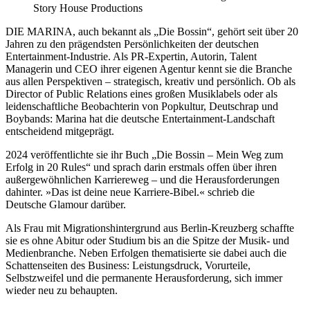
Story House Productions
DIE MARINA, auch bekannt als „Die Bossin“, gehört seit über 20
Jahren zu den prägendsten Persönlichkeiten der deutschen
Entertainment-Industrie. Als PR-Expertin, Autorin, Talent
Managerin und CEO ihrer eigenen Agentur kennt sie die Branche
aus allen Perspektiven – strategisch, kreativ und persönlich. Ob als
Director of Public Relations eines großen Musiklabels oder als
leidenschaftliche Beobachterin von Popkultur, Deutschrap und
Boybands: Marina hat die deutsche Entertainment-Landschaft
entscheidend mitgeprägt.
2024 veröffentlichte sie ihr Buch „Die Bossin – Mein Weg zum
Erfolg in 20 Rules“ und sprach darin erstmals offen über ihren
außergewöhnlichen Karriereweg – und die Herausforderungen
dahinter. »Das ist deine neue Karriere-Bibel.« schrieb die
Deutsche Glamour darüber.
Als Frau mit Migrationshintergrund aus Berlin-Kreuzberg schaffte
sie es ohne Abitur oder Studium bis an die Spitze der Musik- und
Medienbranche. Neben Erfolgen thematisierte sie dabei auch die
Schattenseiten des Business: Leistungsdruck, Vorurteile,
Selbstzweifel und die permanente Herausforderung, sich immer
wieder neu zu behaupten.