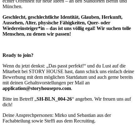
echter Offenheit für neue Ideen – an den Standorten Berlin und
München.
Geschlecht, geschlechtliche Identität, Glauben, Herkunft,
Aussehen, Alter, physische Fähigkeiten, Quer- oder
Wiedereinsteiger*in – das ist uns völlig egal! Wir suchen tolle
Menschen, zu denen wir passen!
Ready to join?
Wenn du jetzt denkst: „Das passt perfekt!“ und du Lust auf die
Mitarbeit bei STORY HOUSE hast, dann schick uns einfach deine
Bewerbung mit dem möglichen Startdatum und auch gerne bereits
mit deinen Gehaltsvorstellungen per Mail an
application@storyhousepro.com
.
Bitte im Betreff „
SH-BLN_004-26
“ angeben. Wir freuen uns auf
dich!
Deine Ansprechpersonen: Mirko und Sebastian aus der
Fachabteilung sowie Steffi aus dem Recruiting.