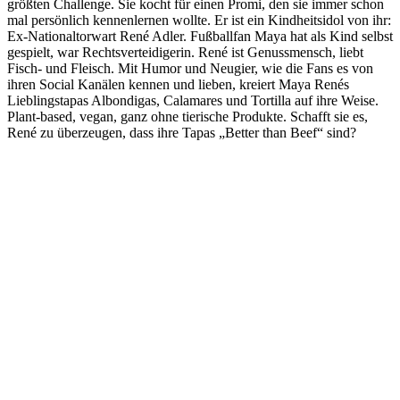
größten Challenge. Sie kocht für einen Promi, den sie immer schon
mal persönlich kennenlernen wollte. Er ist ein Kindheitsidol von ihr:
Ex-Nationaltorwart René Adler. Fußballfan Maya hat als Kind selbst
gespielt, war Rechtsverteidigerin. René ist Genussmensch, liebt
Fisch- und Fleisch. Mit Humor und Neugier, wie die Fans es von
ihren Social Kanälen kennen und lieben, kreiert Maya Renés
Lieblingstapas Albondigas, Calamares und Tortilla auf ihre Weise.
Plant-based, vegan, ganz ohne tierische Produkte. Schafft sie es,
René zu überzeugen, dass ihre Tapas „Better than Beef“ sind?